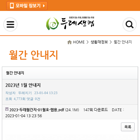
HOME > 생활재정보 >
월간 안내지
월간 안내지
월간 안내지
2023년 1월 안내지
작성자
두레지기
23-01-04 13:23
조회
4,773회
댓글
0건
2023-두레월간지-01월호-웹용.pdf
(24.1M)
147회 다운로드
DATE :
2023-01-04 13:23:56
목록
본문