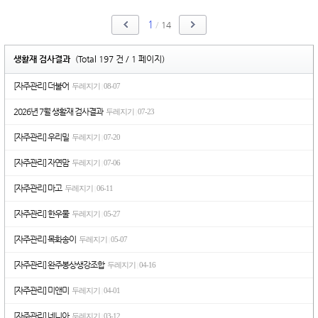
1
/
14
생활재 검사결과
(Total 197 건 / 1 페이지)
[자주관리] 더불어
두레지기
08-07
|
2026년 7월 생활재 검사결과
두레지기
07-23
|
[자주관리] 우리밀
두레지기
07-20
|
[자주관리] 자연맘
두레지기
07-06
|
[자주관리] 마고
두레지기
06-11
|
[자주관리] 한우물
두레지기
05-27
|
[자주관리] 목화송이
두레지기
05-07
|
[자주관리] 완주봉상생강조합
두레지기
04-16
|
[자주관리] 미앤미
두레지기
04-01
|
[자주관리] 네니아
두레지기
03-12
|