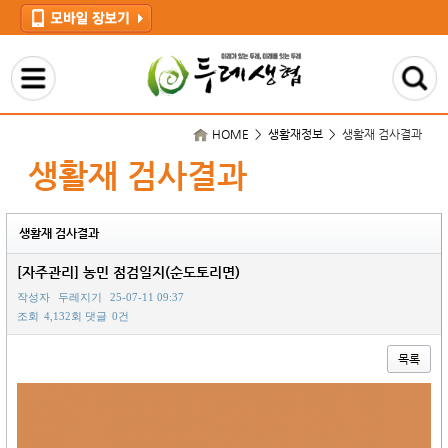
HOME > 생활재정보 >
생활재 검사결과
생활재 검사결과
생활재 검사결과
[자주관리] 농민 점검일지(순도토리면)
작성자
두레지기
25-07-11 09:37
조회
4,132회
댓글
0건
목록
본문