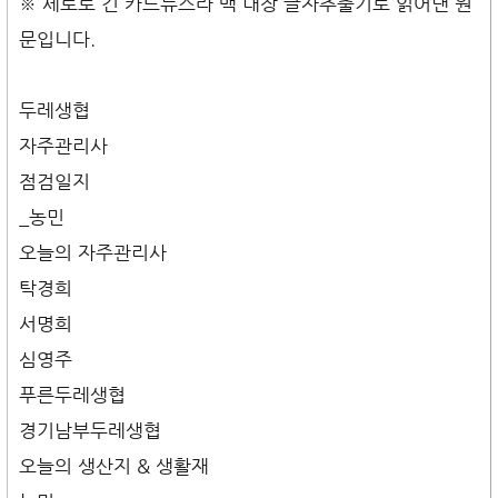
※ 세로로 긴 카드뉴스라 맥 내장 글자추출기로 읽어낸 원
문입니다.
두레생협
자주관리사
점검일지
_농민
오늘의 자주관리사
탁경희
서명희
심영주
푸른두레생협
경기남부두레생협
오늘의 생산지 & 생활재