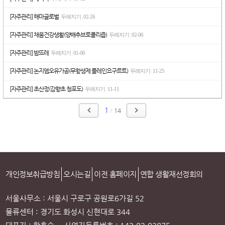
[자주관리] 해마글로벌
두레지기
02-26
|
[자주관리] 채움건강생활(양배추브로콜리즙)
두레지기
02-06
|
[자주관리] 밤뜨레
두레지기
01-06
|
[자주관리] 논지엠오유가공(무항생제 플레인요구르트)
두레지기
11-25
|
[자주관리] 초산정(감향초 청포도)
두레지기
11-11
|
1
/
14
개인정보취급방침
오시는길
이전 홈페이지
연합 생활재선정회의
서울사무소 : 서울시 구로구 공원로6가길 52
물류센터 : 경기도 화성시 신현대로 344