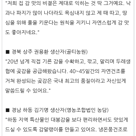
"저희 집 감 맛의 비결은 제대로 익히는 것 딱 그거예요. 낙
과나 파지가 많이 나더라도 욕심내지 않고 제 때 따고, 땅
심을 위해 풀을 키운다는 원칙을 지키니 자연스럽게 감 맛
도 좋아지네요."
■ 경북 상주 권용환 생산자(골티농원)
"20년 넘게 직접 기른 감을 수확하고, 깎고, 말리며 두레생
협에 곶감을 공급해왔습니다. 40~45일간의 자연건조를
거쳐 완성되는 곶감은 국내 최고의 품질이라고 자신있게
말씀드릴 수 있어요."
■ 경남 하동 김기명 생산자(영농조합법인 농담)
"하동 지역 특산물인 대봉감을 보다 편리하면서도 맛있게
드실 수 있도록 감말랭이를 만들고 있어요. 냉온풍건조로