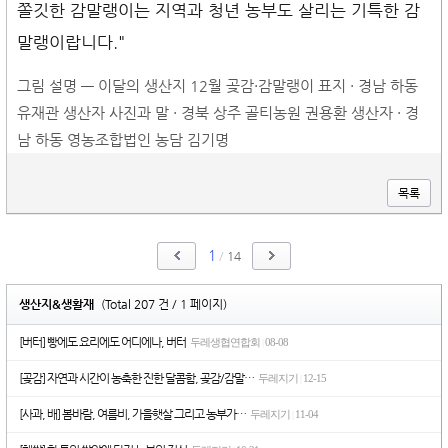
쫄깃한 감말랭이는 지역과 청년 농부도 살리는 기특한 감
말랭이랍니다."
그림 설명 — 이달의 생산지 12월 곶감·감말랭이 표지 · 경남 하동
유재관 생산자 사진과 말 · 경북 상주 골티농원 권용환 생산자 · 경
남 하동 영농조합법인 농담 김기명
목록
1
/
14
생산지&생활재
(Total 207 건 / 1 페이지)
[버터] 빵에도 요리에도 어디에나, 버터
두레생협연합회
08-08
|
[곶감] 자연과 시간이 농축한 진한 달콤함, 곶감/감말…
두레지기
12-15
|
[사과, 배] 봄바람, 여름비, 가을햇살 그리고 농부가…
두레지기
11-04
|