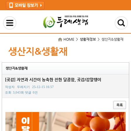
HOME > 생활재정보 >
생산지&생활재
생산지&생활재
생산지&생활재
[곶감] 자연과 시간이 농축한 진한 달콤함, 곶감/감말랭이
작성자
두레지기
25-12-15 16:57
조회
3,043회
댓글
0건
목록
본문