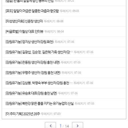
[햅쌀] 한 톨의 쌀알에 담긴 농부의 진심
두레지기
10-21
|
[포도] 알알이 머금은 달콤한 과즙과 향긋함
두레지기
09-01
|
[의성생산자회] 신윤창 생산자
두레지기
08-08
|
[씨글로벌] 이철상 대표 인터뷰
두레지기
08-04
|
[강원유기농] 엄지상 생산자(강원 화천)
두레지기
07-16
|
[강원유기농] 길광섭, 김순정, 길은혜 가족 생산자(강…
두레지기
07-16
|
[강원유기농] 은동원 생산자(강원 홍천 내면)
두레지기
07-16
|
[강원유기농] 우평주 생산자 (강원 홍천 내면)
두레지기
07-16
|
[강원유기농] 김삼봉, 박영숙 부부 생산자(강원 홍천 …
두레지기
07-16
|
[강원유기농] 유승호 대표(강원 홍천 남면)
두레지기
07-16
|
[강원유기농] 북한강 맑은 물을 지키는 유기농업의 산실
두레지기
07-16
|
[이 주의 기획] 2025년 28주
두레지기
07-03
|
1
/
14