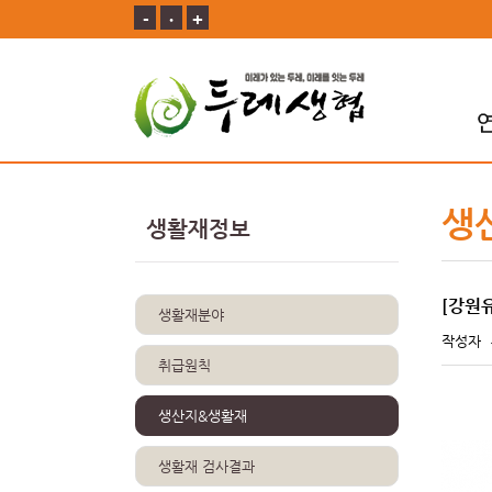
-
ㆍ
+
생
생활재정보
[강원
생활재분야
작성자
취급원칙
생산지&생활재
생활재 검사결과