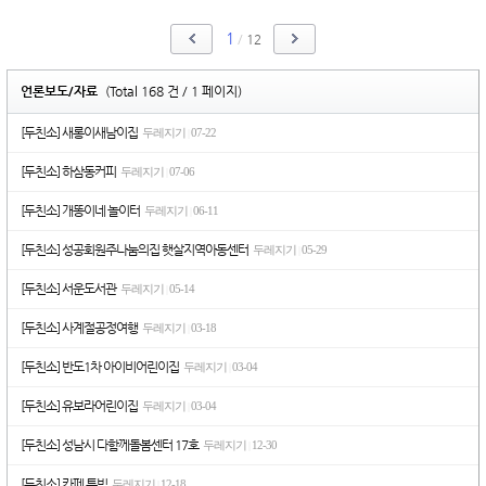
1
/
12
언론보도/자료
(Total 168 건 / 1 페이지)
[두친소] 새롱이새남이집
두레지기
07-22
|
[두친소] 하삼동커피
두레지기
07-06
|
[두친소] 개똥이네 놀이터
두레지기
06-11
|
[두친소] 성공회원주나눔의집 햇살지역아동센터
두레지기
05-29
|
[두친소] 서운도서관
두레지기
05-14
|
[두친소] 사계절공정여행
두레지기
03-18
|
[두친소] 반도1차 아이비어린이집
두레지기
03-04
|
[두친소] 유보라어린이집
두레지기
03-04
|
[두친소] 성남시 다함께돌봄센터 17호
두레지기
12-30
|
[두친소] 카페 투빅
두레지기
12-18
|