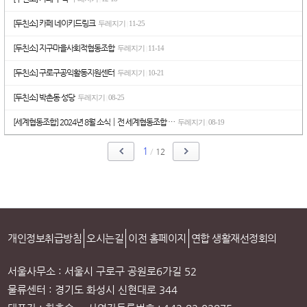
[두친소] 카페 네이키드링크
두레지기
11-25
|
[두친소] 지구마을사회적협동조합
두레지기
11-14
|
[두친소] 구로구공익활동지원센터
두레지기
10-21
|
[두친소] 박촌동 성당
두레지기
08-25
|
[세계협동조합] 2024년 8월 소식┃전 세계협동조합 …
두레지기
08-19
|
1
/
12
개인정보취급방침
오시는길
이전 홈페이지
연합 생활재선정회의
서울사무소 : 서울시 구로구 공원로6가길 52
물류센터 : 경기도 화성시 신현대로 344