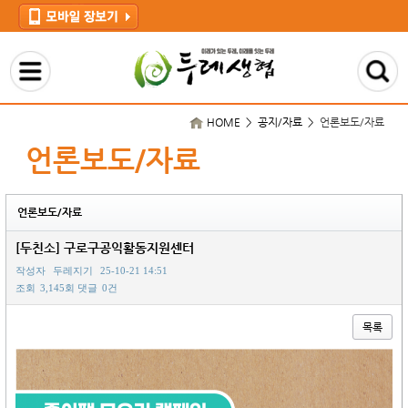
HOME > 공지/자료 >
언론보도/자료
언론보도/자료
언론보도/자료
[두친소] 구로구공익활동지원센터
작성자
두레지기
25-10-21 14:51
조회
3,145회
댓글
0건
목록
본문