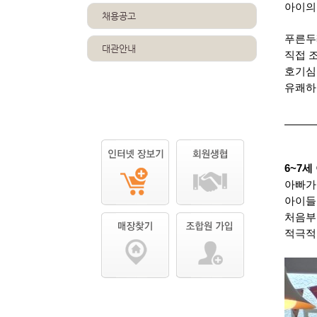
아이의
채용공고
푸른두
대관안내
직접 
호기심
유쾌하
6~7
아빠가
아이들
처음부
적극적