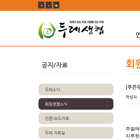
-
ㆍ
+
회
공지/자료
[푸른
두레소식
작성자
회원생협소식
언론/보도자료
주말에
두레 자료실
지루한