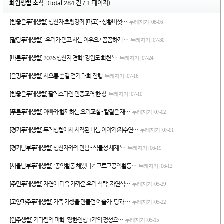
회원생협 소식
(Total 284 건 / 1 페이지)
[참좋은두레생협] 생산자 초청강좌 [마고] - 상황버섯…
두레지기
08-06
|
[팔당두레생협] "우리가 믿고 사는 이유요? 꼼꼼하게 …
두레지기
07-30
|
[바른두레생협] 2026 생산지 견학: 강원도 화천 ‘…
두레지기
07-24
|
[은평두레생협] 서오릉 숲길 걷기 대회 진행
두레지기
07-16
|
[참좋은두레생협] 팔레스타인 민중교역 한 상
두레지기
07-10
|
[푸른두레생협] 아빠와 함께하는 요리교실 - 칼질은 재…
두레지기
07-02
|
[경기두레생협] 두레생협에서 시작된 나눔 이야기(지수연…
두레지기
07-01
|
[경기남부두레생협] 생산자와의 만남 - 식물성 세제 ‘…
두레지기
06-19
|
[서울남부두레생협] '공익활동 해봤니?' 구로구공익활동…
두레지기
06-12
|
[주민두레생협] 자연에 더욱 가까운 우리 식탁, 자연식…
두레지기
05-29
|
[고양파주두레생협] 가죽 가방을 만들던 예술가, 땅과 …
두레지기
05-22
|
[원주생협] 기다림의 미학, ‘장한인생 3기’의 정성으…
두레지기
05-15
|