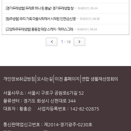
[경기두레생협] 두레로 하나 된 봄날! 경기두레생협 창…
두레지기
05-14
|
[원주생협] 우리 가족 마음식탁에서 시작된 인연(손신영…
두레지기
04-30
|
[고양파주두레생협] 풍동점 매장 스케치 - ‘파머스그레…
두레지기
04-24
|
1
/
19
개인정보취급방침
오시는길
이전 홈페이지
연합 생활재선정회의
서울사무소 : 서울시 구로구 공원로6가길 52
물류센터 : 경기도 화성시 신현대로 344
대표자 : 황홍순 사업자등록번호 : 142-82-02875
통신판매업신고번호 : 제2014-경기광주-0230호