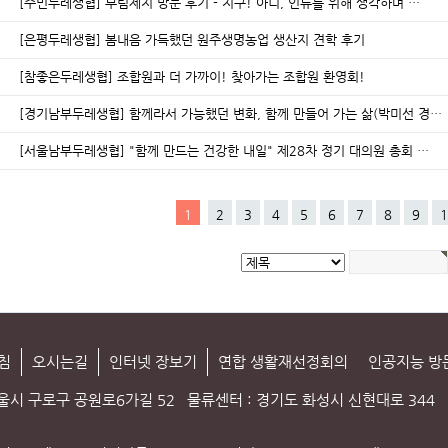
[주민두레생협] 부림제지 방문 후기 - 지구! 아니, 인류를 위해 생각하며 …
[은평두레생협] 봄내음 가득했던 원주생명농업 생산지 견학 후기
[참좋은두레생협] 조합원과 더 가까이! 찾아가는 조합원 환영회!
[경기남부두레생협] 함께라서 가능했던 변화, 함께 만들어 가는 삶(박미선 경…
[서울남부두레생협] "함께 만드는 건강한 내일" 제28차 정기 대의원 총회 …
1
2
3
4
5
6
7
8
9
1
침
오시는길
인터넷 장보기
연합 생활재선정회의
인공지능 방
서울시 구로구 공원로6가길 52
물류센터 : 경기도 화성시 신현대로 344