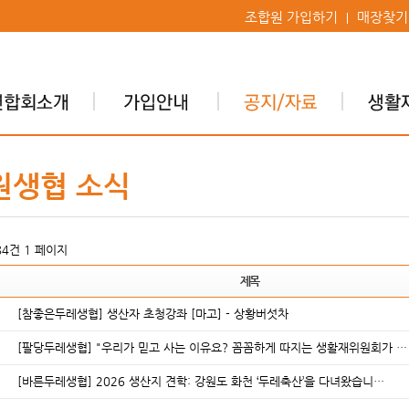
조합원 가입하기
매장찾기
원생협 소식
284건
1 페이지
제목
[참좋은두레생협] 생산자 초청강좌 [마고] - 상황버섯차
[팔당두레생협] "우리가 믿고 사는 이유요? 꼼꼼하게 따지는 생활재위원회가 …
[바른두레생협] 2026 생산지 견학: 강원도 화천 ‘두레축산’을 다녀왔습니…