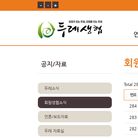
-
ㆍ
+
회
공지/자료
Total 
두레소식
번호
회원생협소식
284
언론/보도자료
283
282
두레 자료실