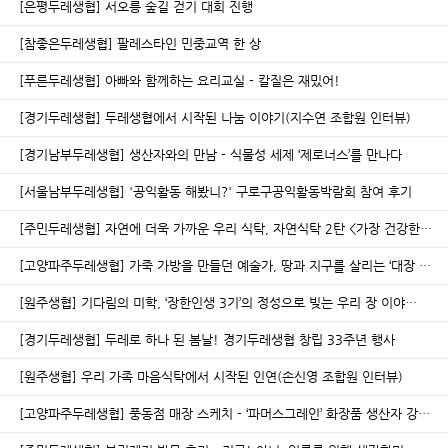
[은평두레생협] 서오릉 숲길 걷기 대회 진행
[참좋은두레생협] 팔레스타인 민중교역 한 상
[푸른두레생협] 아빠와 함께하는 요리교실 - 칼질은 재밌어!
[경기두레생협] 두레생협에서 시작된 나눔 이야기(지수연 조합원 인터뷰)
[경기남부두레생협] 생산자와의 만남 - 식물성 세제 ‘제로너스’를 만나다
[서울남부두레생협] '공익활동 해봤니?' 구로구공익활동박람회 참여 후기
[주민두레생협] 자연에 더욱 가까운 우리 식탁, 자연식탁 2탄 <가장 건강한…
[고양파주두레생협] 가죽 가방을 만들던 예술가, 땅과 지구를 살리는 ‘대장 …
[원주생협] 기다림의 미학, ‘장한인생 3기’의 정성으로 빚는 우리 장 이야…
[경기두레생협] 두레로 하나 된 봄날! 경기두레생협 창립 33주년 행사
[원주생협] 우리 가족 마음식탁에서 시작된 인연(손신영 조합원 인터뷰)
[고양파주두레생협] 풍동점 매장 스케치 - ‘파머스그레인’ 화장품 생산자 강…