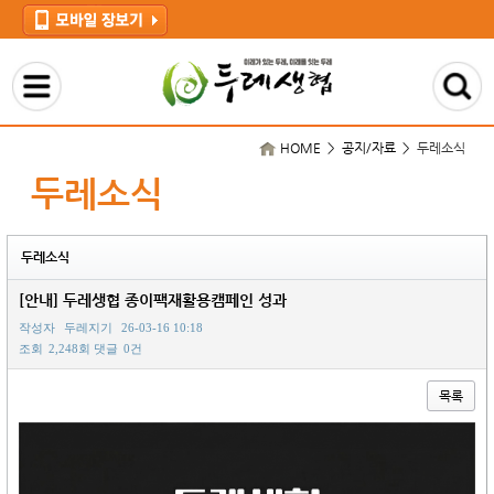
HOME > 공지/자료 >
두레소식
두레소식
두레소식
[안내] 두레생협 종이팩재활용캠페인 성과
작성자
두레지기
26-03-16 10:18
조회
2,248회
댓글
0건
목록
본문