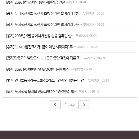
[공지] 2026 팔레스타인 농민 지원기금 전달
두레지기
07-08
|
[공지] 두레생산자회 생산자 초청 온라인 월례강좌 <하…
두레지기
06-30
|
[공지] 두레생산자회 생산자 초청 온라인 월례강좌 <운…
두레지기
06-09
|
[공지] 2026년 6월 종이팩 재활용 집중 캠페인 실…
두레지기
06-04
|
[후기] “GMO 완전표시제, 끝이 아닌 시작이다” 두…
두레지기
05-29
|
[공지]민중교역 발랑곤바나나 공급 중단 결정에 따른 조…
두레지기
05-21
|
[공지] 2026 몬산토바이엘 GMO반대시민행진
두레지기
05-19
|
[후기] 연대활동사례공유회 <팔레스타인과 연대하는 다양…
두레지기
05-18
|
[후기] 두레생협 올리브 민중교역 20주년 <안녕, 팔…
두레지기
05-18
|
1
/
42