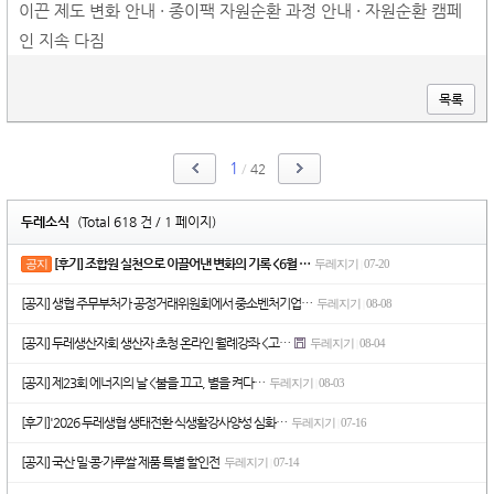
이끈 제도 변화 안내 · 종이팩 자원순환 과정 안내 · 자원순환 캠페
인 지속 다짐
목록
1
/
42
두레소식
(Total 618 건 / 1 페이지)
[후기] 조합원 실천으로 이끌어낸 변화의 기록 <6월 …
공지
두레지기
07-20
|
[공지] 생협 주무부처가 공정거래위원회에서 중소벤처기업…
두레지기
08-08
|
[공지] 두레생산자회 생산자 초청 온라인 월례강좌 <고…
두레지기
08-04
|
[공지] 제23회 에너지의 날 <불을 끄고, 별을 켜다…
두레지기
08-03
|
[후기]'2026 두레생협 생태전환 식생활강사양성 심화…
두레지기
07-16
|
[공지] 국산 밀·콩·가루쌀 제품 특별 할인전
두레지기
07-14
|