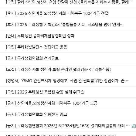
[모집] 팔레스타인 생산자 초청 간담회 신청 <올리브를 지키는 사람들, 팔레…
[후기] 2026 산안마을 의성생산자회 피해복구 1004기금 전달
[후기] 2026 두레생협 기획강좌I “통합돌봄 시대, 시스템을 넘어 ‘관계…
[안내] 두레생협 종이팩재활용캠페인 성과
[모집] 두레햇빛발전소 건립기금 운동
[공지] 두레생협연합회 선거공보
[모집] 두레생산자회 생산자 초청 온라인 월례강좌 <우리콩식품>
[성명서] 'GMO 완전표시제 행정예고' 국민 알 권리를 위한 진전이자, 끝…
[모집] 2026 두레생협 조합원 활동 설계 워크숍
[공지] 산안마을,의성생산자회 피해복구 1004기금 모금
[공지] 두레생협연합회 임원선거 공고
[공지] 두레생협연합회 2026년 제29차(법인16차) 정기대의원총회 개최 …