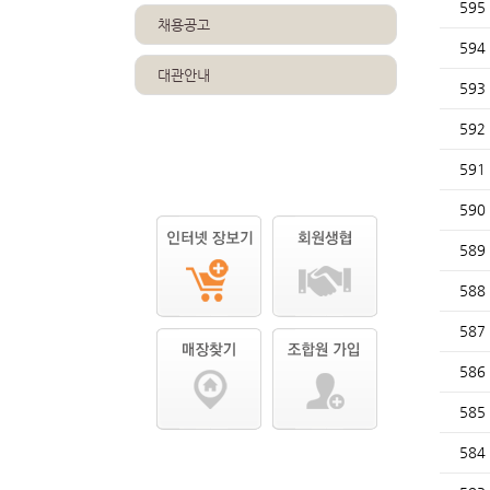
595
채용공고
594
대관안내
593
592
591
590
589
588
587
586
585
584