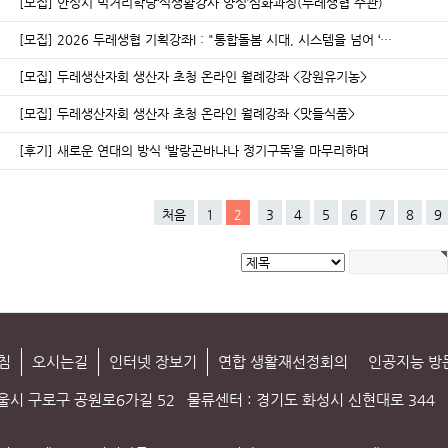
[모집] 안성시 먹거리학당‘식생활강사 양성’심화과정(두레생협 주관)
[모집] 2026 두레생협 기획강좌I : "통합돌봄 시대, 시스템을 넘어 ‘…
[모집] 두레생산자회 생산자 초청 온라인 월례강좌 <강원유기농>
[모집] 두레생산자회 생산자 초청 온라인 월례강좌 <맛들식품>
[후기] 새로운 연대의 방식 ‘발랑곤바나나 정기구독’을 마무리하며
처음
1
2
3
4
5
6
7
8
9
침
오시는길
인터넷 장보기
연합 생활재선정회의
인공지능 방
서울시 구로구 공원로6가길 52
물류센터 : 경기도 화성시 신현대로 344