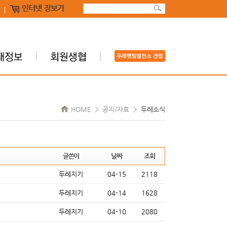
인터넷 장보기
HOME > 공지/자료 >
두레소식
글쓴이
날짜
조회
두레지기
04-15
2118
두레지기
04-14
1628
두레지기
04-10
2080