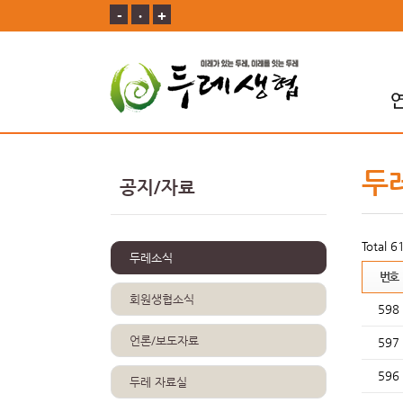
-
ㆍ
+
두
공지/자료
Total 
두레소식
번호
회원생협소식
598
언론/보도자료
597
596
두레 자료실