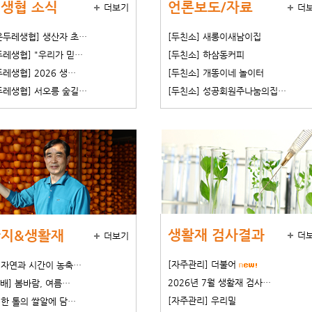
생협 소식
언론보도/자료
더보기
더
은두레생협] 생산자 초…
[두친소] 새롱이새남이집
두레생협] "우리가 믿…
[두친소] 하삼동커피
레생협] 2026 생…
[두친소] 개똥이네 놀이터
두레생협] 서오릉 숲길…
[두친소] 성공회원주나눔의집…
생활재 검사결과
지&생활재
더
더보기
[자주관리] 더불어
] 자연과 시간이 농축…
2026년 7월 생활재 검사…
 배] 봄바람, 여름…
[자주관리] 우리밀
 한 톨의 쌀알에 담…