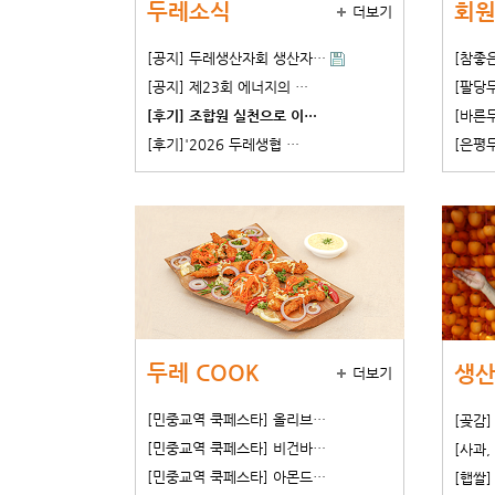
두레소식
회원
더보기
[공지] 두레생산자회 생산자…
[참좋
[공지] 제23회 에너지의 …
[팔당
[후기] 조합원 실천으로 이…
[바른두
[후기]'2026 두레생협 …
[은평
두레 COOK
생산
더보기
[민중교역 쿡페스타] 올리브…
[곶감
[민중교역 쿡페스타] 비건바…
[사과,
[민중교역 쿡페스타] 아몬드…
[햅쌀]