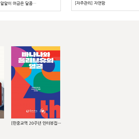
[자주관리] 자연맘
] 알알이 머금은 달콤…
[민중교역 20주년 인터뷰집…