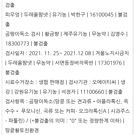
검출
피우엉 | 두레올팜넷 | 유기농 | 박한구 | 16100045 | 불검
출
곰팡이독소 검사 | 황금향 | 제주유기농 | 무농약 | 김영수 |
18300773 | 불검출
검사일자 : 2021. 11. 25~ 2021.12 08 | 겨울노지시금치
| 두레올팜넷 | 무농약 | 서면동정버작목반 | 17301976 |
불검출
시료수거장소 : 생협 판매점 | 검사기관 : 오에이티씨 | 생
강 | 강원유기농 | 유기농 | 석정자 | 11100660 | 불검출
검사항목 : 곰팡이독소(땅콩 또는 견과류•아플라톡신, 옥
수수• 푸모니신, 곡류 또는 커피- 오크라톡신A | 사과주스
- 파툴린) / (*불검출의 의미 : "0" 또는 정량한계 이하) |
땅끝황토친환경