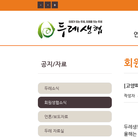
-
ㆍ
+
회
공지/자료
[고양
두레소식
작성자
회원생협소식
언론/보도자료
두레생
두레 자료실
올해는