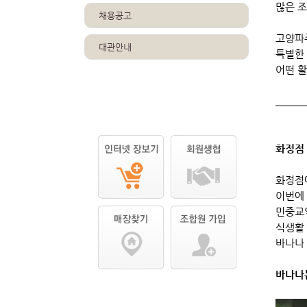
많은 
채용공고
고양파
대관안내
특별한
어떤 
화정점
화정점
이번에 
민중교
식생활
바나나
바나나