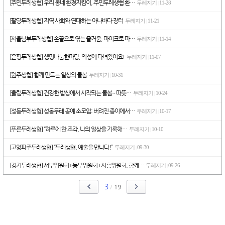
[주민두레생협] 우리 동네 환경지킴이, 주민두레생협 환…
두레지기
11-28
|
[팔당두레생협] 지역 사회와 연대하는 아나바다 장터
두레지기
11-21
|
[서울남부두레생협] 손끝으로 엮는 즐거움, 마이크로 마…
두레지기
11-14
|
[은평두레생협] 생명나눔한마당, 의성에 다녀왔어요!
두레지기
11-07
|
[원주생협] 함께 만드는 일상의 돌봄
두레지기
10-31
|
[울림두레생협] 건강한 밥상에서 시작되는 돌봄 – 따뜻…
두레지기
10-24
|
[성동두레생협] 성동두레 공예 소모임: 버려진 종이에서…
두레지기
10-17
|
[푸른두레생협] “하루에 한 조각, 나의 일상을 기록해…
두레지기
10-10
|
[고양파주두레생협] “두레생협, 예술을 만나다!”
두레지기
09-30
|
[경기두레생협] 서부위원회+동부위원회+시흥위원회, 함께…
두레지기
09-26
|
3
/
19