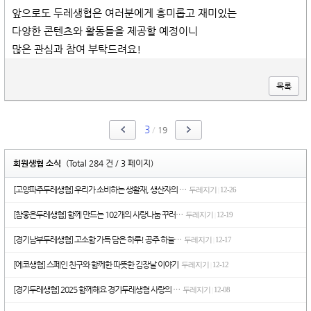
앞으로도 두레생협은 여러분에게 흥미롭고 재미있는
다양한 콘텐츠와 활동들을 제공할 예정이니
많은 관심과 참여 부탁드려요!
목록
3
/
19
회원생협 소식
(Total 284 건 / 3 페이지)
[고양파주두레생협] 우리가 소비하는 생활재, 생산자의 …
두레지기
12-26
|
[참좋은두레생협] 함께 만드는 102개의 사랑나눔 꾸러…
두레지기
12-19
|
[경기남부두레생협] 고소함 가득 담은 하루! 공주 하늘…
두레지기
12-17
|
[에코생협] 스페인 친구와 함께한 따뜻한 김장날 이야기
두레지기
12-12
|
[경기두레생협] 2025 함께해요 경기두레생협 사랑의 …
두레지기
12-08
|