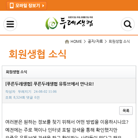
HOME > 공지/자료 >
회원생협 소식
회원생협 소식
회원생협 소식
[푸른두레생협] 푸른두레생협 유튜브에서 만나요!
작성자
두레지기
24-08-02 11:06
조회
8,524회
댓글
0건
목록
본문
여러분은 원하는 정보를 찾기 위해서 어떤 방법을 이용하시나요?
예전에는 주로 책이나 인터넷 포털 검색을 통해 확인했지만