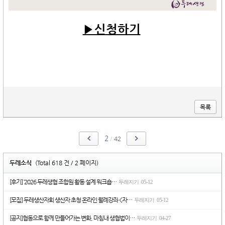
▶신청하기
​
목록
2
/
42
두레소식
(Total 618 건 / 2 페이지)
[후기] ‘2026 두레생협 조합원 활동 설계 워크숍…
두레지기
05-12
|
[모집] 두레생산자회 생산자 초청 온라인 월례강좌 <자…
두레지기
05-12
|
[공지]협동으로 함께 만들어가는 변화, 마침내 생협법이…
두레지기
04-27
|