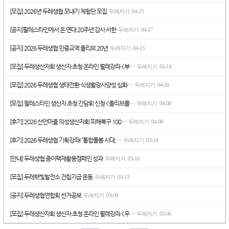
[모집] 2026년 두레생협 모내기 체험단 모집
두레지기
04-23
|
[공지]팔레스타인에서 온 연대 20주년 감사 서한
두레지기
04-17
|
[공지] 2026 두레생협 민중교역 올리브 20년
두레지기
04-15
|
[모집] 두레생산자회 생산자 초청 온라인 월례강좌 <부…
두레지기
04-14
|
[모집] 2026 두레생협 생태전환 식생활강사양성 심화…
두레지기
04-10
|
[모집] 팔레스타인 생산자 초청 간담회 신청 <올리브를…
두레지기
04-08
|
[후기] 2026 산안마을 의성생산자회 피해복구 100…
두레지기
04-08
|
[후기] 2026 두레생협 기획강좌I “통합돌봄 시대,…
두레지기
03-24
|
[안내] 두레생협 종이팩재활용캠페인 성과
두레지기
03-16
|
[모집] 두레햇빛발전소 건립기금 운동
두레지기
03-13
|
[공지] 두레생협연합회 선거공보
두레지기
03-09
|
[모집] 두레생산자회 생산자 초청 온라인 월례강좌 <우…
두레지기
03-06
|