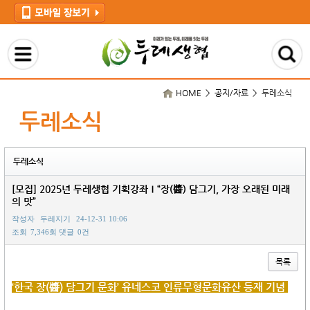
HOME > 공지/자료 >
두레소식
두레소식
두레소식
[모집] 2025년 두레생협 기획강좌Ⅰ“장(醬) 담그기, 가장 오래된 미래
의 맛”
작성자
두레지기
24-12-31 10:06
조회
7,346회
댓글
0건
목록
본문
‘한국 장(醬) 담그기 문화’ 유네스코 인류무형문화유산 등재 기념